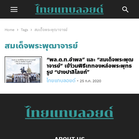
Home
Tags
สมเด็จพระพุฒาจารย์
สมเด็จพระพุฒาจารย์
“พล.ต.ท.อำพล” และ “สมเด็จพระพุฒ
าจารย์” เข้า่วมพิธีเททองหล่อพระพุทธ
รูป “ปางปาลิไลยก์”
ไทยแทบลอยด์
-
25 ก.ค. 2020