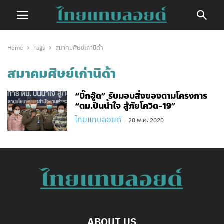
Home
Tags
สมาคมศิษย์เก่านิด้า
สมาคมศิษย์เก่านิด้า
“บิ๊ก​อู๊ด” รับมอบ​สิ่งของตามโครงการ
“ตม.ปันน้ำใจ สู้ภัยโควิด-19”
ไทยแทบลอยด์
-
20 พ.ค. 2020
ABOUT US