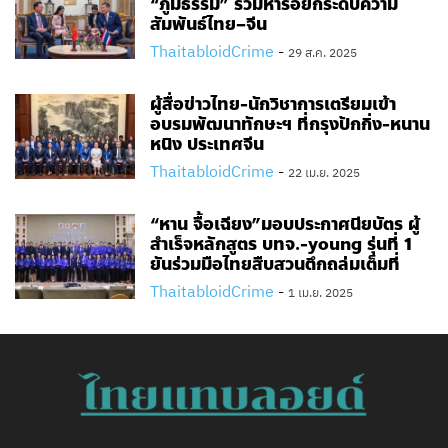
“ภูมิธรรม” ร่วมหารือยกระดับความ
สัมพันธ์ไทย–จีน
ThaitabloidCrime
-
29 ส.ค. 2025
ผู้สื่อข่าวไทย-นักวิชาการเตรียมเข้า
อบรมพัฒนาทักษะฯ ที่กรุงปักกิ่ง-หนาน
หนิง ประเทศจีน
ThaitabloidCrime
-
22 เม.ย. 2025
“หาน จื้อเฉียง”มอบประกาศนียบัตร ผู้
สำเร็จหลักสูตร บทจ.-young รุ่นที่ 1
ยันร่วมมือไทยสืบสวนตึกถล่มเต็มที่
ThaitabloidCrime
-
1 เม.ย. 2025