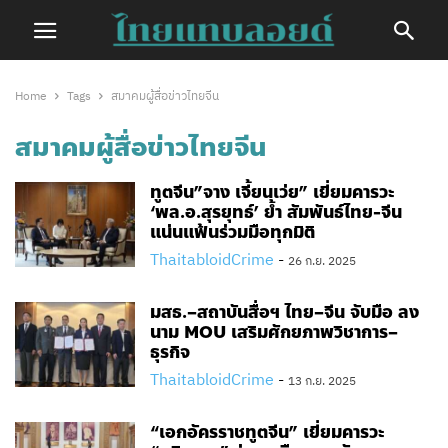
Home
Tags
สมาคมผู้สื่อข่าวไทยจีน
สมาคมผู้สื่อข่าวไทยจีน
ทูตจีน”จาง​ เจี้ยนเว่ย” เยี่ยมคารวะ​
‘พล.อ.สุรยุทธ์’ ย้ำ​ สัมพันธ์ไทย-จีน
แน่นแฟ้น​ร่วมมือทุกมิติ
ThaitabloidCrime
-
26 ก.ย. 2025
มสธ.–สถาบันสื่อฯ ไทย–จีน จับมือ ลง
นาม MOU เสริมศักยภาพวิชาการ–
ธุรกิจ
ThaitabloidCrime
-
13 ก.ย. 2025
“เอกอัครราชทูตจีน” เยี่ยมคารวะ