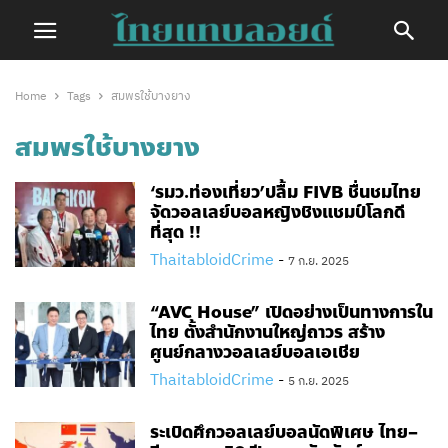
Home
Tags
สมพรใช้บางยาง
สมพรใช้บางยาง
‘รมว.ท่องเที่ยว’ปลื้ม FIVB ชื่นชมไทย
จัดวอลเลย์บอลหญิงชิงแชมป์โลกดี
ที่สุด​ !!
ThaitabloidCrime
-
7 ก.ย. 2025
“AVC House” เปิดอย่างเป็นทางการใน
ไทย ตั้งสำนักงานใหญ่ถาวร สร้าง
ศูนย์กลางวอลเลย์บอลเอเชีย
ThaitabloidCrime
-
5 ก.ย. 2025
ระเบิดศึกวอลเลย์บอลนัดพิเศษ ไทย–