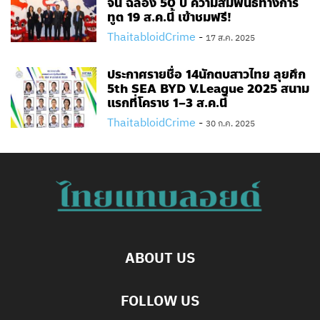
จีน ฉลอง 50 ปี ความสัมพันธ์ทางการ
ทูต​ 19​ ส.ค.นี้​ เข้าชมฟรี!
ThaitabloidCrime
-
17 ส.ค. 2025
ประกาศรายชื่อ 14นักตบสาวไทย ลุยศึก
5th SEA BYD V.League 2025 สนาม
แรกที่โคราช 1–3 ส.ค.นี้
ThaitabloidCrime
-
30 ก.ค. 2025
ABOUT US
FOLLOW US