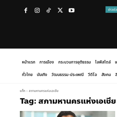
ข่าวด่
หน้าแรก
การเมือง
กระบวนการยุติธรรม
ไลฟ์สไตล์
เ
ทั่วไทย
บันเทิง
วัฒนธรรม-ประเพณี
วีดีโอ
สังคม
ส
แท็ก
สภามหานครแห่งเอเชีย
Tag:
สภามหานครแห่งเอเชีย