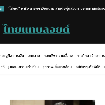
“โสภณ” หารือ นายกฯ เวียดนาม สานต่อหุ้นส่วนทางยุทธศาสตร์รอบด
วน
ไทย-เวียดนาม ทุกมิติ
ศรษฐกิจ-การเงิน
บทความ
กองทัพ-ความมั่นคง
การศึกษา วิทยาการ
ิทธิมนุษยชน-ความเท่าเทียม
สุขภาพ-สิ่งแวดล้อม
อุบัติเหตุ-ภัยพิบัติ