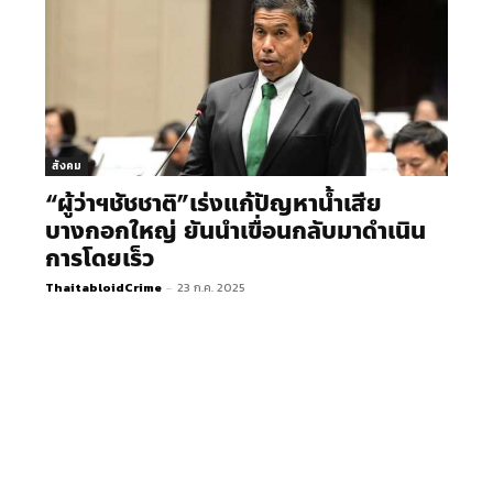
สังคม
“ผู้ว่าฯชัชชาติ”เร่งแก้ปัญหาน้ำเสีย
บางกอกใหญ่ ยันนำเขื่อนกลับมาดำเนิน
การโดยเร็ว
ThaitabloidCrime
-
23 ก.ค. 2025