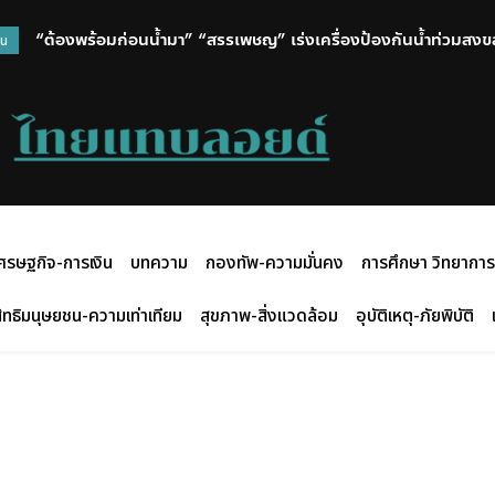
“ต้องพร้อมก่อนน้ำมา” “สรรเพชญ” เร่งเครื่องป้องกันน้ำท่วมสงขลา
วน
ฝน เดินหน้าขุดลอกต่อเนื่อง 3 โครงการ
ศรษฐกิจ-การเงิน
บทความ
กองทัพ-ความมั่นคง
การศึกษา วิทยาการ
ิทธิมนุษยชน-ความเท่าเทียม
สุขภาพ-สิ่งแวดล้อม
อุบัติเหตุ-ภัยพิบัติ