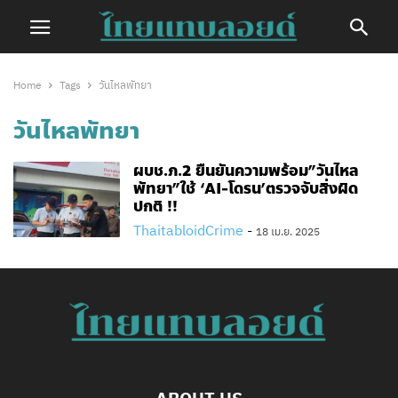
Home
Tags
วันไหลพัทยา
วันไหลพัทยา
ผบช.ภ.2 ยืนยันความพร้อม”วันไหล
พัทยา”ใช้ ‘AI-โดรน’ตรวจจับสิ่งผิด
ปกติ !!
ThaitabloidCrime
-
18 เม.ย. 2025