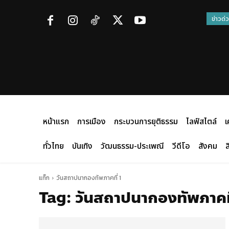
ข่าวด่
หน้าแรก
การเมือง
กระบวนการยุติธรรม
ไลฟ์สไตล์
เ
ทั่วไทย
บันเทิง
วัฒนธรรม-ประเพณี
วีดีโอ
สังคม
ส
แท็ก
วันสถาปนากองทัพภาคที่ 1
Tag:
วันสถาปนากองทัพภาคที