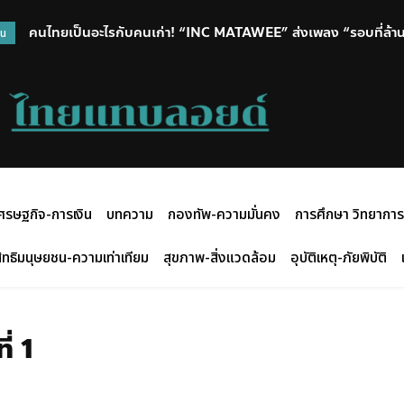
คนไทยเป็นอะไรกับคนเก่า! “INC MATAWEE” ส่งเพลง “รอบที่ล้า
วน
แต่หัวใจยังวนกลับไปที่เดิม
ศรษฐกิจ-การเงิน
บทความ
กองทัพ-ความมั่นคง
การศึกษา วิทยาการ
ิทธิมนุษยชน-ความเท่าเทียม
สุขภาพ-สิ่งแวดล้อม
อุบัติเหตุ-ภัยพิบัติ
่ 1