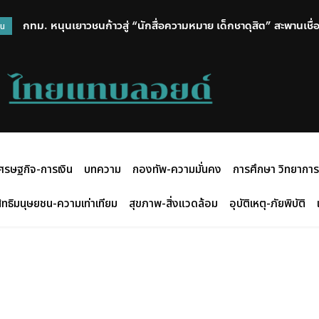
กทม. หนุนเยาวชนก้าวสู่ “นักสื่อความหมาย เด็กชาดุสิต” สะพานเชื่อม
วน
เมืองอันทรงคุณค่า
ศรษฐกิจ-การเงิน
บทความ
กองทัพ-ความมั่นคง
การศึกษา วิทยาการ
ิทธิมนุษยชน-ความเท่าเทียม
สุขภาพ-สิ่งแวดล้อม
อุบัติเหตุ-ภัยพิบัติ