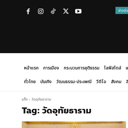
ข่าวด่
หน้าแรก
การเมือง
กระบวนการยุติธรรม
ไลฟ์สไตล์
เ
ทั่วไทย
บันเทิง
วัฒนธรรม-ประเพณี
วีดีโอ
สังคม
ส
แท็ก
วัดอุทัยธาราม
Tag:
วัดอุทัยธาราม