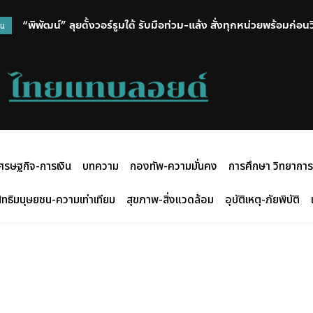
“พิพัฒน์” ลุยตั้งวอร์รูมใต้ รับมือท่วม-แล้ง สั่งทุกหน่วยพร้อมก่อ
วน
ศรษฐกิจ-การเงิน
บทความ
กองทัพ-ความมั่นคง
การศึกษา วิทยาการ
ิทธิมนุษยชน-ความเท่าเทียม
สุขภาพ-สิ่งแวดล้อม
อุบัติเหตุ-ภัยพิบัติ