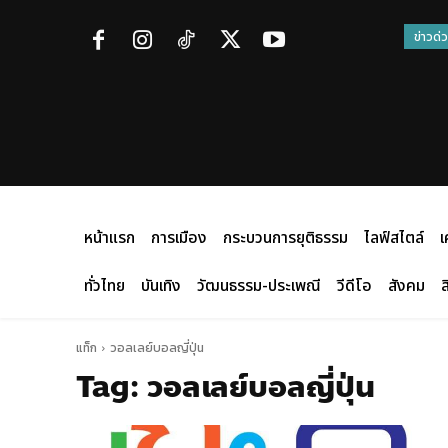
ข่าวด่
หน้าแรก
การเมือง
กระบวนการยุติธรรม
ไลฟ์สไตล์
เ
ทั่วไทย
บันเทิง
วัฒนธรรม-ประเพณี
วีดีโอ
สังคม
ส
แท็ก
วอลเลย์บอลญี่ปุ่น
Tag:
วอลเลย์บอลญี่ปุ่น