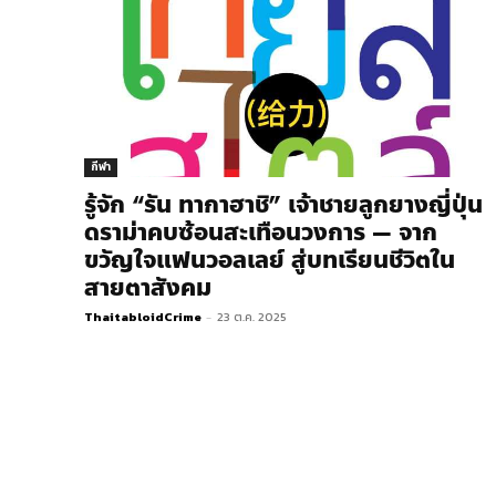
กีฬา
รู้จัก​ “รัน ทากาฮาชิ” เจ้าชายลูกยางญี่ปุ่น
ดราม่าคบซ้อนสะเทือนวงการ — จาก
ขวัญใจแฟนวอลเลย์ สู่บทเรียนชีวิตใน
สายตาสังคม
ThaitabloidCrime
-
23 ต.ค. 2025