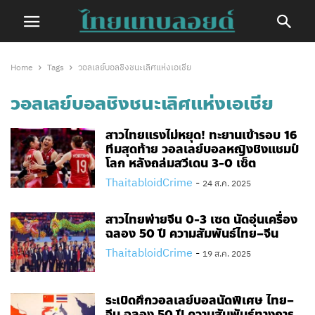
Home
Tags
วอลเลย์บอลชิงชนะเลิศแห่งเอเชีย
วอลเลย์บอลชิงชนะเลิศแห่งเอเชีย
สาวไทยแรงไม่หยุด! ทะยานเข้ารอบ 16
ทีมสุดท้าย วอลเลย์บอลหญิงชิงแชมป์
โลก หลังถล่มสวีเดน 3-0 เซ็ต
ThaitabloidCrime
-
24 ส.ค. 2025
สาวไทยพ่ายจีน 0-3 เซต นัดอุ่นเครื่อง
ฉลอง 50 ปี ความสัมพันธ์ไทย–จีน
ThaitabloidCrime
-
19 ส.ค. 2025
ระเบิดศึกวอลเลย์บอลนัดพิเศษ ไทย–
จีน ฉลอง 50 ปี ความสัมพันธ์ทางการ