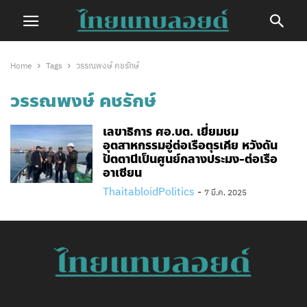
Home
Tags
วรรณพงษ์ คชรักษ์
วรรณพงษ์ คชรักษ์
เลขาธิการ ศอ.บต. เยี่ยมชม
อุตสาหกรรมอู่ต่อเรือตุรเคีย หวังดัน
ปัตตานีเป็นศูนย์กลางประมง-ต่อเรือ
อาเซียน
ThaitabloidPolitics
-
7 มี.ค. 2025