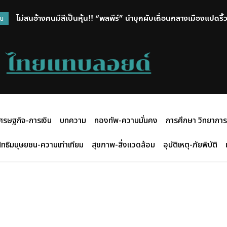
ไม่สนอ้างคนมีสีเป็นหุ้น!! “พลพีร์” นำบุกผับเถื่อนกลางเมืองแปดริ้
วน
พบยาเกลื่อนร้าน แจ้ง 7 ข้อหาหนัก ผจก. พร้อมสั่งปิด
ศรษฐกิจ-การเงิน
บทความ
กองทัพ-ความมั่นคง
การศึกษา วิทยาการ
ิทธิมนุษยชน-ความเท่าเทียม
สุขภาพ-สิ่งแวดล้อม
อุบัติเหตุ-ภัยพิบัติ