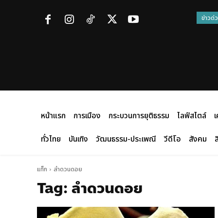
ข่าวด่
หน้าแรก
การเมือง
กระบวนการยุติธรรม
ไลฟ์สไตล์
เ
ทั่วไทย
บันเทิง
วัฒนธรรม-ประเพณี
วีดีโอ
สังคม
ส
แท็ก
ลำดวนดอย
Tag:
ลำดวนดอย