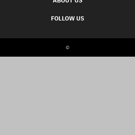
ABOUT US
FOLLOW US
©