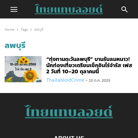
Home
Tags
ลพบุรี
ลพบุรี
“ทุ่งทานตะวันลพบุรี” บานรับลมหนาว!
นักท่องเที่ยวเตรียมเช็กอินไร่จำรัส เฟส
2 วันที่ 10–20 ตุลาคมนี้
ThaitabloidCrime
-
10 ต.ค. 2025