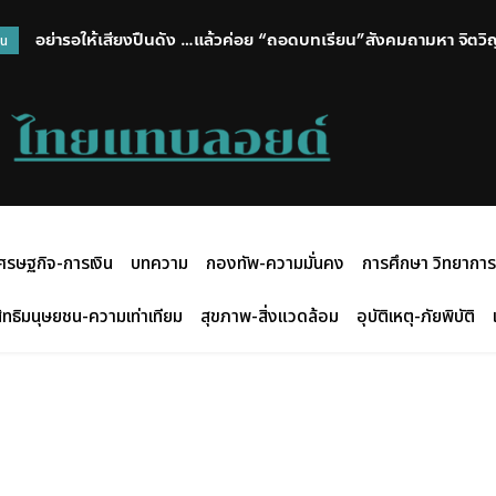
อย่ารอให้เสียงปืนดัง …แล้วค่อย “ถอดบทเรียน”สังคมถามหา จิตว
วน
ศรษฐกิจ-การเงิน
บทความ
กองทัพ-ความมั่นคง
การศึกษา วิทยาการ
ิทธิมนุษยชน-ความเท่าเทียม
สุขภาพ-สิ่งแวดล้อม
อุบัติเหตุ-ภัยพิบัติ