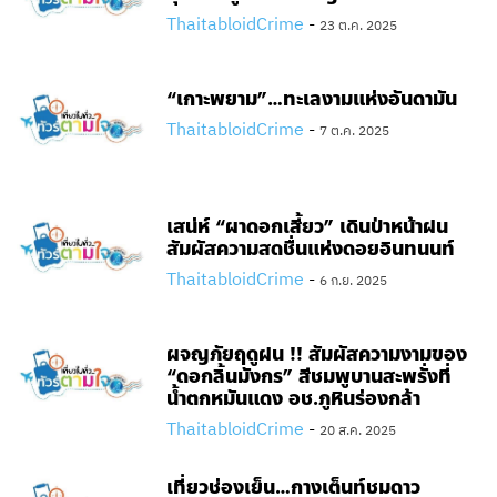
ThaitabloidCrime
-
23 ต.ค. 2025
“เกาะพยาม”…ทะเลงามแห่งอันดามัน
ThaitabloidCrime
-
7 ต.ค. 2025
เสน่ห์ “ผาดอกเสี้ยว” เดินป่าหน้าฝน
สัมผัสความสดชื่นแห่งดอยอินทนนท์
ThaitabloidCrime
-
6 ก.ย. 2025
ผจญภัยฤดูฝน !! สัมผัสความงามของ
“ดอกลิ้นมังกร” สีชมพูบานสะพรั่งที่
น้ำตกหมันแดง อช.ภูหินร่องกล้า
ThaitabloidCrime
-
20 ส.ค. 2025
เที่ยวช่องเย็น…กางเต็นท์ชมดาว