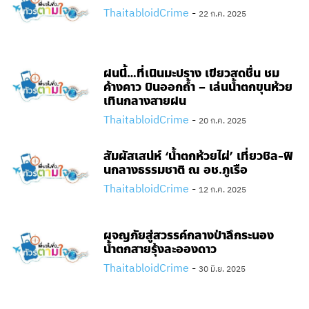
ThaitabloidCrime
-
22 ก.ค. 2025
ฝนนี้…ที่เนินมะปราง เขียวสดชื่น ชม
ค้างคาว บินออกถ้ำ – เล่นน้ำตกขุนห้วย
เทินกลางสายฝน
ThaitabloidCrime
-
20 ก.ค. 2025
สัมผัสเสน่ห์ ‘น้ำตกห้วยไผ่’ เที่ยวชิล-ฟิ
นกลางธรรมชาติ ณ อช.ภูเรือ
ThaitabloidCrime
-
12 ก.ค. 2025
ผจญภัยสู่สวรรค์กลางป่าลึกระนอง
น้ำตกสายรุ้งละอองดาว
ThaitabloidCrime
-
30 มิ.ย. 2025