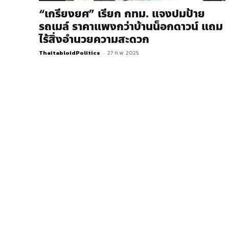
“เกรียงยศ” เรียก กทม. แจงปมป้าย
รถเมล์ ราคาแพงกว่าบ้านน็อกดาวน์ แถม
ไร้สิ่งอำนวยความสะดวก
ThaitabloidPolitics
-
27 ก.พ. 2025