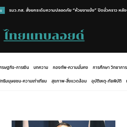
รมว.ทส. สั่งยกระดับความปลอดภัย “ห้วยขาแข้ง” ปิดชั่วคราว หลังเหต
วน
เสือวัย 1.6 ปี ติดกล้องดักถ่าย เฝ้าระวังใกล้ชิด
ศรษฐกิจ-การเงิน
บทความ
กองทัพ-ความมั่นคง
การศึกษา วิทยาการ
ิทธิมนุษยชน-ความเท่าเทียม
สุขภาพ-สิ่งแวดล้อม
อุบัติเหตุ-ภัยพิบัติ