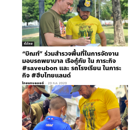
ทั่วไทย
“​บิณฑ์” ร่วมสำรวจพื้นที่ในการจัดงาน
มอบรถพยาบาล เรือกู้ภัย ใน ภาระกิจ
#saveubon และ รถโรงเรียน ในภาระ
กิจ #ฮึบไทยแลนด์
ไทยแทบลอยด์
-
20 ก.ค. 2020