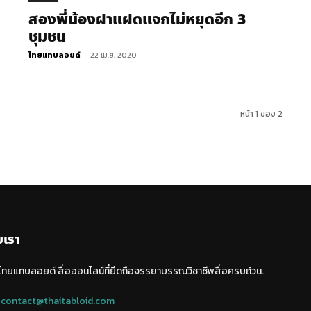
สองพี่น้องฝาแฝด​แจกไม่หยุดอีก​ 3
ชุมชน
ไทยแทบลอยด์
-
22 เม.ย. 2020
หน้า 1 ของ 2
บเรา
 ไทยแทบลอยด์ สื่อออนไลน์ที่ยึดถือจรรยาบรรณวิชาชีพสื่อครบถ้วน.
:
contact@thaitabloid.com