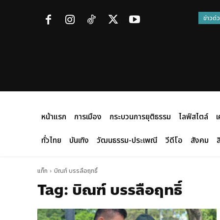
ข่าวด่
หน้าแรก
การเมือง
กระบวนการยุติธรรม
ไลฟ์สไตล์
เ
ทั่วไทย
บันเทิง
วัฒนธรรม-ประเพณี
วีดีโอ
สังคม
ส
แท็ก
บิณฑ์ บรรลือฤทธิ์
Tag:
บิณฑ์ บรรลือฤทธิ์