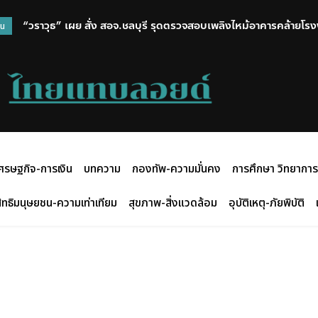
“วราวุธ” เผย สั่ง สอจ.ชลบุรี รุดตรวจสอบเพลิงไหม้อาคารคล้ายโรงงา
วน
รถโมบายกรมโรงงาน ตรวจเช็กสภาพอากาศ – มลพิษ – ไอระเหย
ศรษฐกิจ-การเงิน
บทความ
กองทัพ-ความมั่นคง
การศึกษา วิทยาการ
ิทธิมนุษยชน-ความเท่าเทียม
สุขภาพ-สิ่งแวดล้อม
อุบัติเหตุ-ภัยพิบัติ