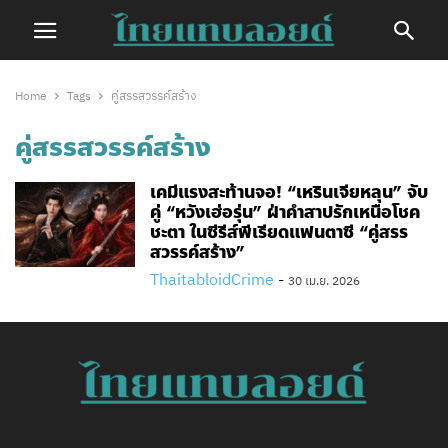
Home
Tags
คู่สรรสวรรค์สร้าง
คู่สรรสวรรค์สร้าง
เคมีแรงสะท้านจอ! “เหรินเจียหลุน” จับ
คู่ “หวังเฮ่อรุ่น” ฝ่าคำสาปรักเหนือโชค
ชะตา ในซีรีส์พีเรียดแฟนตาซี “คู่สรร
สวรรค์สร้าง”
ThaitabloidCrime
-
30 เม.ย. 2026