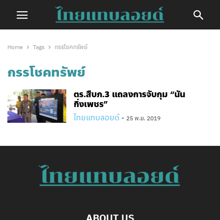
Home
Tags
กรรโชคทรัพย์
กรรโชคทรัพย์
ตร.สืบภ.3 แถลงการจับกุม “นัน
กิ่งเพชร”​
ไทยแทบลอยด์
-
25 พ.ย. 2019
ABOUT US