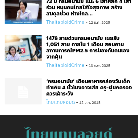
73 ปี กรมอนามัย แนะ 6 เสาหลัก 4 เสา
ร่วม หนุนคนไทยใส่ใจสุขภาพ สร้าง
สมดุลชีวิต ห่างไกล...
ThaitabloidCrime
-
12 มี.ค. 2025
1478 สายด่วนกรมอนามัย เผยรับ
1,051 สาย ภายใน 1 เดือน สอบถาม
สถานการณ์PM2.5 การป้องกันตนเอง
จากฝุ่น
ThaitabloidCrime
-
13 ก.พ. 2025
‘กรมอนามัย’ เตือนอาหารกล่องวันเด็ก
ทำเกิน 4 ชั่วโมงอาจเสีย ครู-ผู้ปกครอง
ควรเฝ้าระวัง
ไทยแทบลอยด์
-
12 ม.ค. 2018