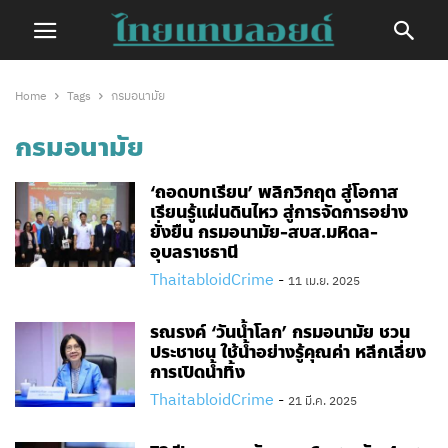
Home
Tags
กรมอนามัย
กรมอนามัย
‘ถอดบทเรียน’ พลิกวิกฤต สู่โอกาส
เรียนรู้แผ่นดินไหว สู่การจัดการอย่าง
ยั่งยืน กรมอนามัย-สบส.มหิดล-
อุบลราชธานี
ThaitabloidCrime
-
11 เม.ย. 2025
รณรงค์ ‘วันน้ำโลก’ กรมอนามัย ชวน
ประชาชน ใช้น้ำอย่างรู้คุณค่า หลีกเลี่ยง
การเปิดน้ำทิ้ง
ThaitabloidCrime
-
21 มี.ค. 2025