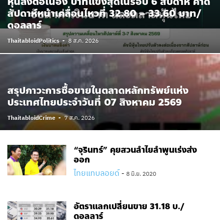
หุ้นลงต่อเนื่อง บาทแข็งสุดในรอบ 6 สัปดาห์ คาด
สัปดาห์หน้าเคลื่อนไหวที่ 32.80 – 33.60 บาท/
ดอลลาร์
ThaitabloidPolitics
-
8 ส.ค. 2026
สรุปภาวะการซื้อขายในตลาดหลักทรัพย์แห่ง
ประเทศไทยประจำวันที่ 07 สิงหาคม 2569
ThaitabloidCrime
-
7 ส.ค. 2026
“จุรินทร์” คุยสวนลำไยลำพูนเร่งส่ง
ออก
ไทยแทบลอยด์
-
8 มิ.ย. 2020
อัตราแลกเปลี่ยนขาย 31.18 บ./
ดอลลาร์