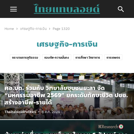
Home
เศรษฐกิจ-การเงิน
Page 1320
เศรษฐกิจ-การเงิน
กระบวนการยุติธรรม
กองทัพ-ความมั่นคง
การศึกษา วิทยาการ
การเกษตร
การเมือง
กีฬา
ความสัมพันธ์ระหว่างประเทศ
ทั่วไทย
บทความ
บันเทิง
วัฒนธรรม-ประเพณี
วีดีโอ
สังคม
สิทธิมนุษยชน-ความเท่าเทียม
สุขภาพ-สิ่งแวดล้อม
อุบัติเหตุ-ภัยพิบัติ
เด็กและเยาวชน
เฟคนิวส์
ศอ.บต. ร่วมกับ วิทยาลัยชุมชนยะลา จัด
เศรษฐกิจ-การเงิน
ไลฟ์สไตล์
“มหกรรมอาชีพ 2569” ยกระดับทักษะชีวิต ปชช.
สร้างอาชีพ-รายได้
ThaitabloidPolitics
-
8 ส.ค. 2026