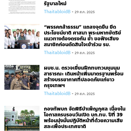
รัฐบาลใหม่
ThaitabloidB
-
29 ส.ค. 2025
“พรรคกล้าธรรม” แถลงจุดยืน ยึด
ประโยชน์ชาติ ศาสนา พระมหากษัตริย์
แนวทางต้องตรงกัน ย้ำ ขอฟังเสียง
สมาชิกก่อนตัดสินใจเข้าร่วม รบ.
ThaitabloidB
-
29 ส.ค. 2025
ผบช.น. ตรวจเยี่ยมฝึกทบทวนชุมนุม
สาธารณะ เดินหน้าเพิ่มมาตรฐานพร้อม
สร้างบรรยากาศที่ปลอดภัยแก่ชาว
กรุงเทพฯ
ThaitabloidB
-
29 ส.ค. 2025
กองทัพบก จัดพิธีบำเพ็ญกุศล เนื่องใน
โอกาสครบรอบวันเปิด บก.ทบ. ปีที่ 39
พร้อมมุ่งมั่นปฏิบัติหน้าที่ด้วยความเสีย
สละเพื่อประเทศชาติ