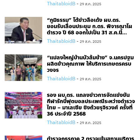
ThaitabloidB
-
29 ส.ค. 2025
“ภูมิธรรม” โต้ข่าวลือเด้ง ผบ.ตร.
ยอมรับเลื่อนประชุม ก.ตร. พิจารณาโผ
ตำรวจ ปี 68 ออกไปเป็น 31 ส.ค.นี้...
ThaitabloidB
-
29 ส.ค. 2025
“แปลงใหญ่บ้านบัวล้มช้าง” จ.นครปฐม
ผลิตข้าวคุณภาพ ให้บริการเกษตรครบ
วงจร
ThaitabloidB
-
29 ส.ค. 2025
รอง ผบ.ตร. แถลงข่าวการจัดแข่งขัน
กีฬารักบี้ฟุตบอลประเพณีระหว่างตำรวจ
ไทย – มาเลเซีย ชิงถ้วยรุจิรวงศ์ ครั้งที่
36 ประจำปี 2568
ThaitabloidB
-
29 ส.ค. 2025
ตำรวจภูธรภาค 2 ตรวจเข้มสถานบริการ