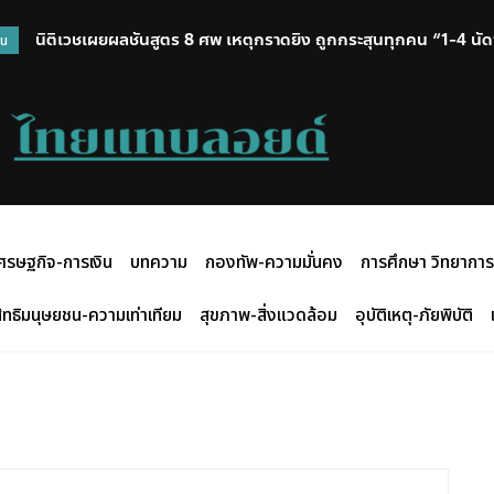
นิติเวชเผยผลชันสูตร 8 ศพ เหตุกราดยิง ถูกกระสุนทุกคน “1-4 นัด” 
จับยาบ้า 4 ล้านเม็ด! นรข.สกัดล็อตใหญ่ริมโขงนครพนม มูลค่า
วน
ศรษฐกิจ-การเงิน
บทความ
กองทัพ-ความมั่นคง
การศึกษา วิทยาการ
ิทธิมนุษยชน-ความเท่าเทียม
สุขภาพ-สิ่งแวดล้อม
อุบัติเหตุ-ภัยพิบัติ