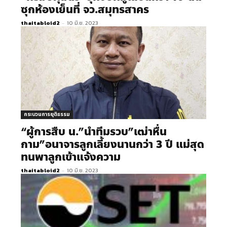
ซุกห้องเย็นที่ จว.สมุทรสาคร
thaitabloid2
-
10 มิ.ย. 2023
กระบวนการยุติธรรม
“ผู้การสืบ น.”นำทีมรวบ”เฒ่าหื่น
กาม”อนาจารลูกเลี้ยงนานกว่า 3 ปี แม่สุด
ทนพาลูกเข้าแจ้งความ
thaitabloid2
-
10 มิ.ย. 2023