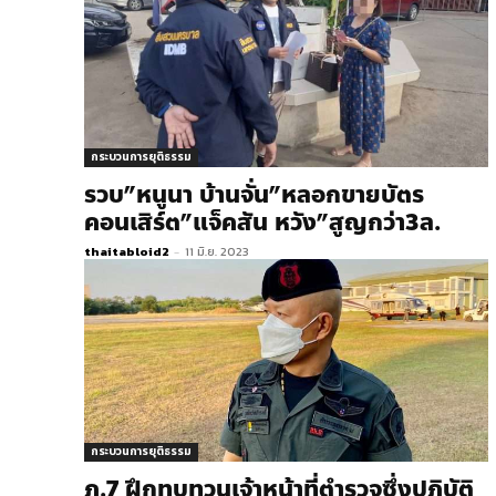
กระบวนการยุติธรรม
รวบ”หนูนา บ้านจั่น”หลอกขายบัตร
คอนเสิร์ต”แจ็คสัน หวัง”สูญกว่า3ล.
thaitabloid2
-
11 มิ.ย. 2023
กระบวนการยุติธรรม
ภ.7 ฝึกทบทวนเจ้าหน้าที่ตำรวจซึ่งปฎิบัติ