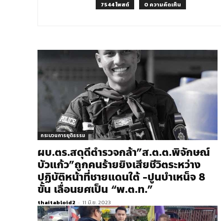
7544 โพสต์
0 ความคิดเห็น
กระบวนการยุติธรรม
ผบ.ตร.สดุดีตำรวจกล้า”ส.ต.ต.พิจักษณ์
บัวแก้ว”ถูกคนร้ายยิงเสียชีวิตระหว่าง
ปฏิบัติหน้าที่ชายแดนใต้ -​ปูนบำเหน็จ 8
ขั้น เลื่อนยศเป็น “พ.ต.ท.”
thaitabloid2
-
11 มิ.ย. 2023