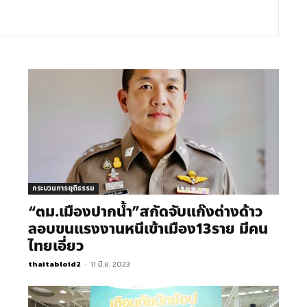
กระบวนการยุติธรรม
“ตม.เมืองปากน้ำ”สกัดจับแก๊งต่างด้าว
ลอบขนแรงงานหนีเข้าเมือง13ราย มีคน
ไทยเอี่ยว
thaitabloid2
-
11 มิ.ย. 2023