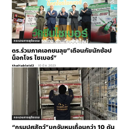
กระบวนการยุติธรรม
ตร.ร่วมภาคเอกชนลุย”เตือนภัยนักช้อป
น็อกโจร ไซเบอร์”
thaitabloid2
-
10 มิ.ย. 2023
กระบวนการยุติธรรม
“กรมปศุสัตว์”บุกจับหมูเถื่อนกว่า 10 ตัน